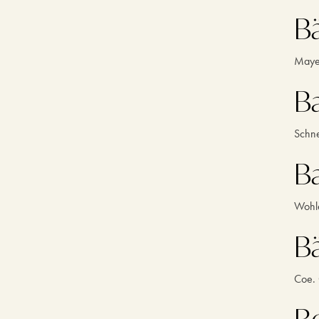
B
Maye
B
Schne
B
Wohl
B
Coe. 
B