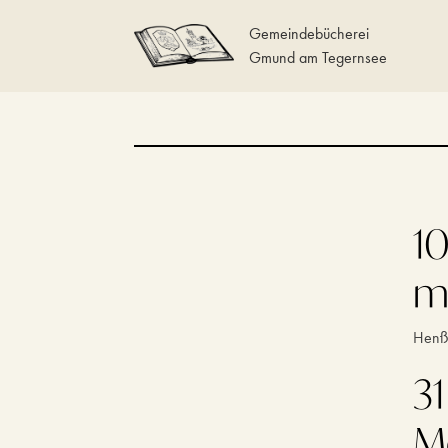
Gemeindebücherei
Gmund am Tegernsee
1
m
Henßl
31
M