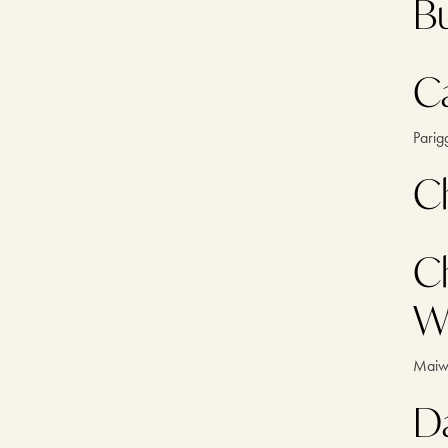
B
C
Parig
C
C
W
Maiw
D