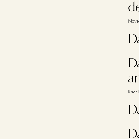
d
Novel
D
D
a
Rachl
D
D