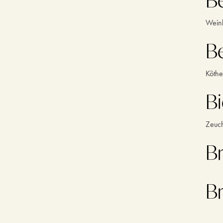
Wein
B
Köthe
Bi
Zeuch
Br
B