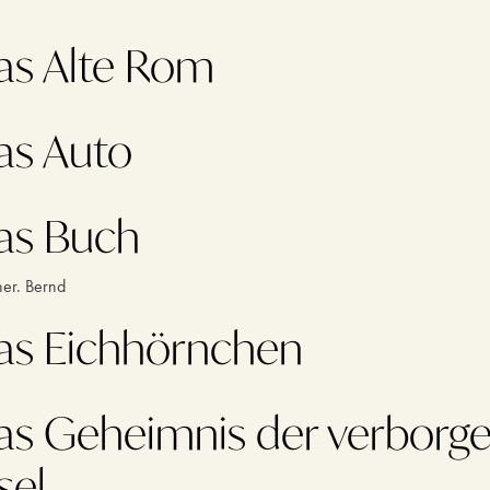
as Alte Rom
as Auto
as Buch
ner. Bernd
as Eichhörnchen
as Geheimnis der verborg
sel