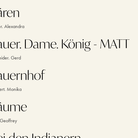
ären
r. Alexandra
auer. Dame. König - MATT
ider. Gerd
auernhof
ert. Monika
äume
Geoffrey
ei den Indianern