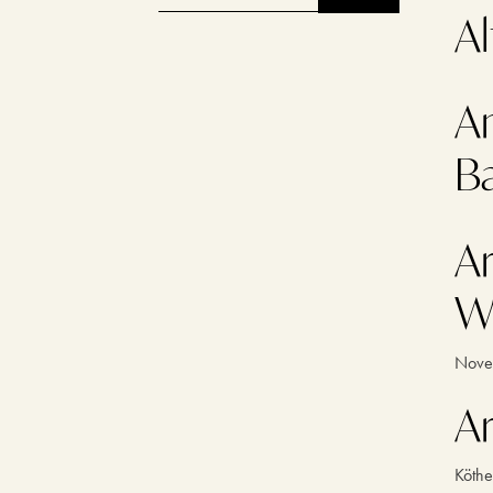
Al
Am
B
A
W
Novel
Ar
Köthe