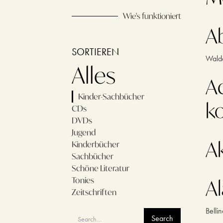
Wie's funktioniert
A
SORTIEREN
Walda
Alles
A
Kinder-Sachbücher
k
CDs
DVDs
Jugend
A
Kinderbücher
Sachbücher
Schöne Literatur
A
Tonies
Zeitschriften
Belli