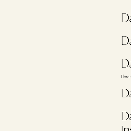
D
D
D
Fless
D
D
In