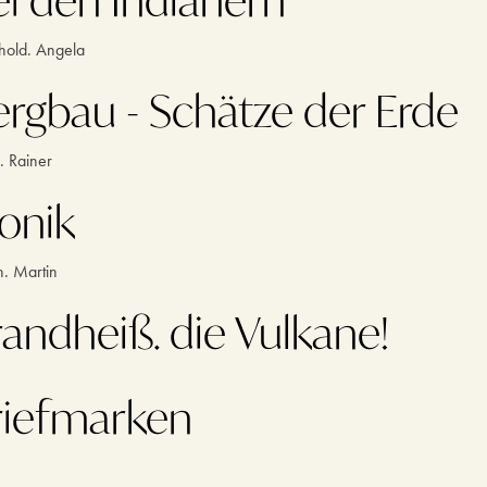
hold. Angela
ergbau - Schätze der Erde
. Rainer
onik
. Martin
andheiß. die Vulkane!
riefmarken