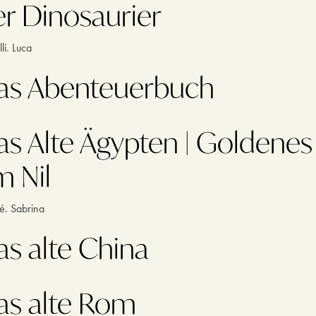
er Dinosaurier
li. Luca
as Abenteuerbuch
as Alte Ägypten | Goldenes
m Nil
é. Sabrina
as alte China
as alte Rom