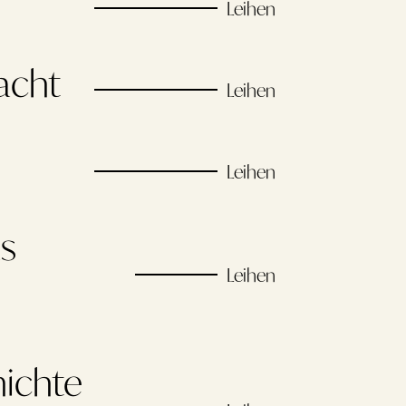
Leihen
acht
Leihen
Leihen
s
Leihen
ichte