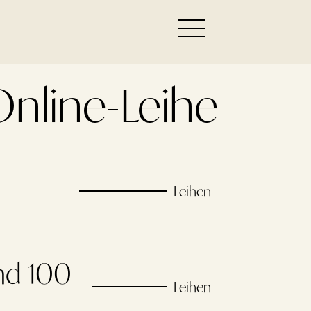
nline-Leihe
Leihen
ind 100
Leihen