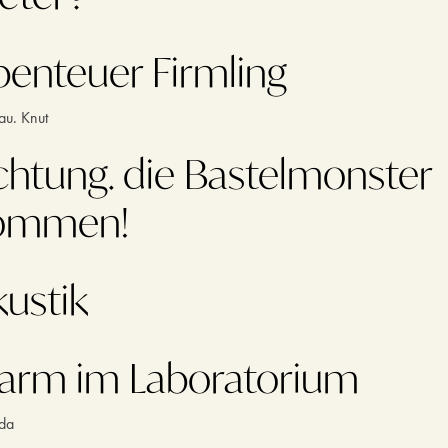
benteuer Firmling
u. Knut
chtung. die Bastelmonster
ommen!
kustik
larm im Laboratorium
nda