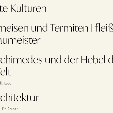
te Kulturen
eisen und Termiten | fleiß
aumeister
rchimedes und der Hebel 
elt
li. Luca
chitektur
. Dr. Rainer