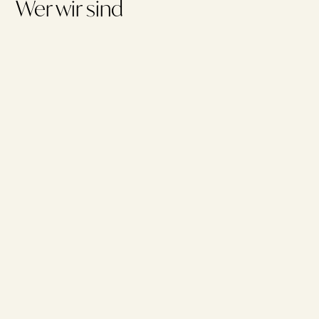
Wer wir sind
Ein nettes Team ehrenamtlicher Mitarbeiter, die z.T. schon seit
50 Jahren mit Herzblut und Leidenschaft in der Bücherei
arbeiten.
Leitung - Petra Stang
Mitarbeiterinnen - Ilka Bauer, Anke Anderl, Vroni Eisenburg,
Andrea Gmeineder, Michaela Harms, Rosemarie Liebler,
Margot Mehringer, Brigitte Müller, Heidi Targatsch